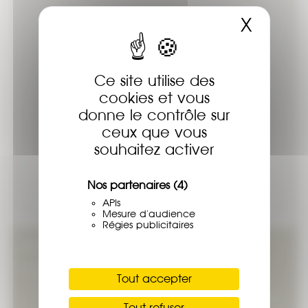
X
Masqu
Ce site utilise des
cookies et vous
donne le contrôle sur
ceux que vous
souhaitez activer
Nos partenaires
(4)
APIs
Mesure d'audience
Régies publicitaires
NOMBRE DE PARTICIPANTS :
40 participants
FORMALITÉS :
Tout accepter
Fiche sanitaire
Il n’est pas nécessaire de savoir nager pour ce
Tout refuser