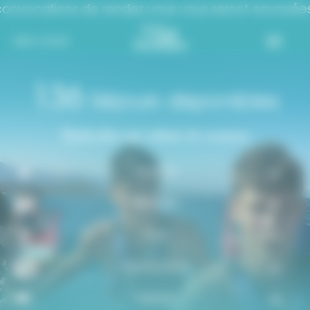
ions de rendez-vous vous seront envoyées par email
Panneau de gestion des cookies
MES CHOIX
136
Séjours disponibles
Rechercher une colonie de vacances
SAISON
THÉÂTRE
ÂGE
DESTINATION
THÈMES