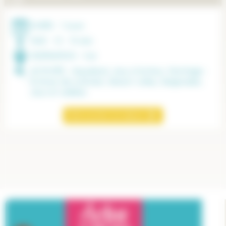
DURÉE :
7 jours
AGE :
12 - 15 ans
DESTINATION :
Var
ACTIVITÉS :
Aqualand, Jeux d’acteur, Montage -
Écriture de scénario, Beach volley, Baignades,
Jeux et veillées
Découvrez ce séjour