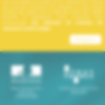
offrir les meilleurs souvenirs de son aventure en colonie
de vacances. Soucieuse de présenter au plus grand
nombre des séjours qui se déroulent dans des cadres
sécurisés et dépaysants, Croq' Vacances vous
une sélection de colonies de
recommande
vacances à petit budget
.
En savoir +
Séjours déclarés DDCS
Immatriculation Atout France
Organisateur
M094120001
N°0044ORG0408