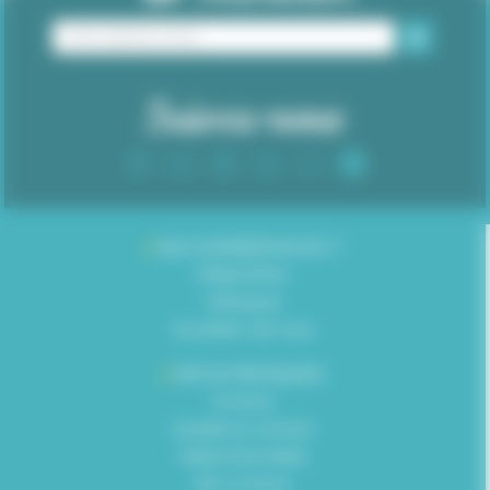
Suivez-nous
/
QUI SOMMES-NOUS ?
Présentation
Historique
Ils parlent de nous
/
INFOS PRATIQUES
Contact
Gardez le contact
Aides financières
Bon à savoir