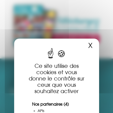
X
Masqu
Ce site utilise des
cookies et vous
donne le contrôle sur
32
72
ceux que vous
Destinations
Thèmes
souhaitez activer
Nos partenaires
(4)
APIs