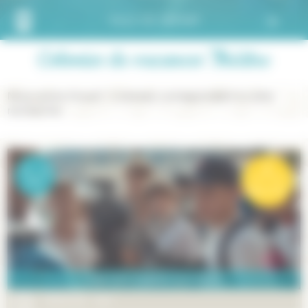
VILLE DE DÉPART
Colonies de vacances Théâtre
Nous avons trouvé 1 colonies correspondant à votre
recherche
12
-
15
Disponible
ans
Bientôt
FAIS TON CINÉMA À ST TROP
PÉRIODE :
Été