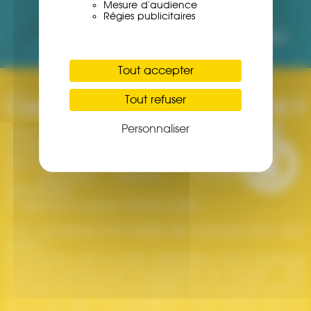
Mesure d'audience
26
58525
Régies publicitaires
Années
Enfants-Ados
Tout accepter
Tout refuser
Personnaliser
Association Agréée par le
ministère de la Jeunesse, des
Sports et de la Vie Associative.
N° organisateur Ministère :
044ORG0408
N° agrément tourisme : IM 094 12 0001
Vous recherchez une
colonie de vacances
pour votre
enfant ?
En Automne, Eté ou Hiver, l'association Croq' Vacances
offre ses services pour l'organisation de colonies – Des
colonies de vacances de qualité, pour les jeunes entre 6
et 17 ans. Nous accompagnons votre enfant pour lui