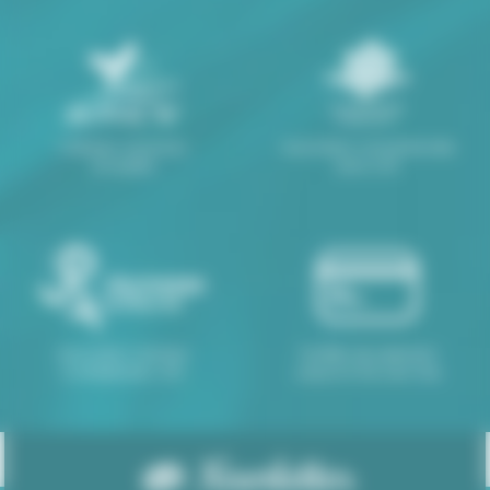
Chèques vacances
Association conventionnée
acceptés
bons CAF
Association membre
Facilités de paiement
Confédération JPA
Jusqu'à 4 fois sans frais
Newsletter