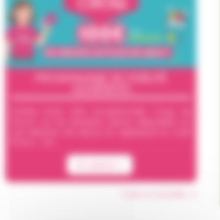
PROGRAMME DE FIDÉLITÉ
ADHÉRENTS
Profitez d'une offre exceptionnelle "Coup de
Pouce" sur les dernières places disponibles sur
une sélection de séjours en appliquant le code
Promo : CR...
En savoir +
Toutes nos actualités