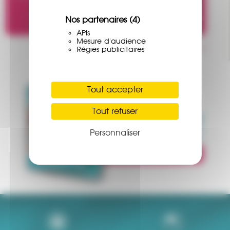
En savoir +
Nos partenaires
(4)
APIs
Mesure d'audience
Toutes nos actualités
Régies publicitaires
Tout accepter
Tout refuser
Personnaliser